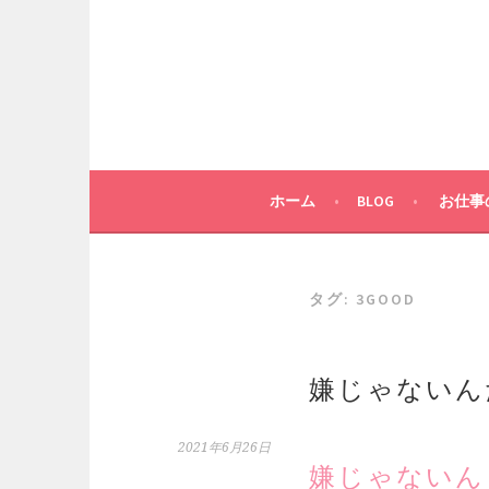
コ
ン
テ
ン
ツ
へ
ス
キ
ホーム
BLOG
お仕事
ッ
プ
タグ:
3GOOD
嫌じゃないん
2021年6月26日
嫌じゃないん