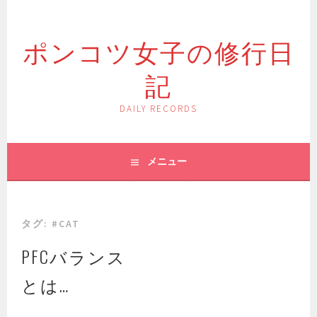
コ
ン
ポンコツ女子の修行日
テ
ン
記
ツ
へ
ス
DAILY RECORDS
キ
ッ
プ
メニュー
タグ:
#CAT
PFCバランス
とは…