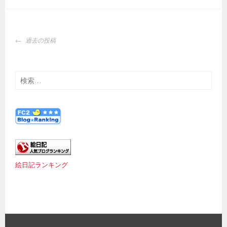
投
過去の投稿
稿
ナ
ビ
検
ゲ
索:
ー
シ
ョ
ン
絵日記ランキング