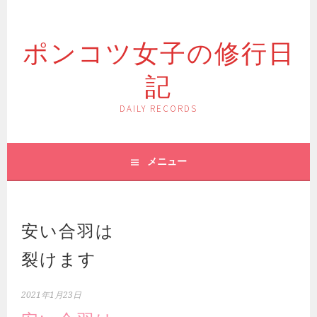
コ
ン
ポンコツ女子の修行日
テ
ン
記
ツ
へ
ス
DAILY RECORDS
キ
ッ
プ
メニュー
安い合羽は
裂けます
2021年1月23日