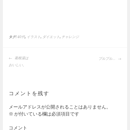
タグ:
40代
,
イラスト
,
ダイエット
,
チャレンジ
投
葛根湯は
プルプル…
稿
おいしい。
ナ
ビ
ゲ
ー
コメントを残す
シ
ョ
メールアドレスが公開されることはありません。
ン
※
が付いている欄は必須項目です
コメント