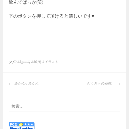
飲んでばっか(笑)
下のボタンを押して頂けると嬉しいです♥
タグ:
#3good
,
#40代
,
#イラスト
投
みかん小みかん
むくみとの和解。
稿
ナ
ビ
検
ゲ
索:
ー
シ