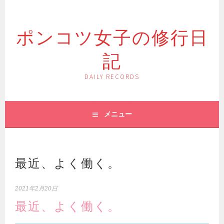
コ
ン
ポンコツ女子の修行日
テ
ン
記
ツ
へ
ス
DAILY RECORDS
キ
ッ
プ
メニュー
最近、よく働く。
2021年2月20日
最近、よく働く。