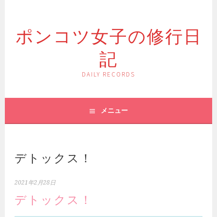
コ
ン
ポンコツ女子の修行日
テ
ン
記
ツ
へ
ス
DAILY RECORDS
キ
ッ
プ
メニュー
デトックス！
2021年2月28日
デトックス！