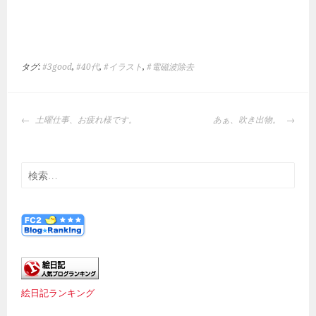
タグ:
#3good
,
#40代
,
#イラスト
,
#電磁波除去
投
土曜仕事、お疲れ様です。
あぁ、吹き出物。
稿
ナ
ビ
検
ゲ
索:
ー
シ
ョ
ン
絵日記ランキング