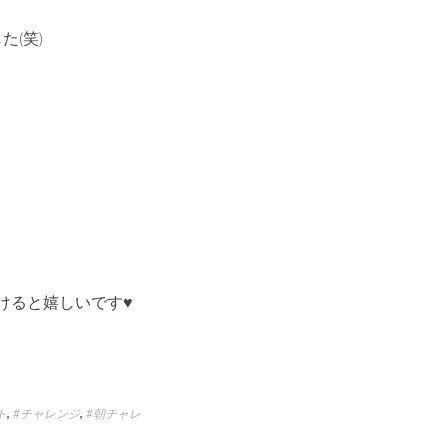
た(笑)
けると嬉しいです♥
ト
,
#チャレンジ
,
#朝チャレ