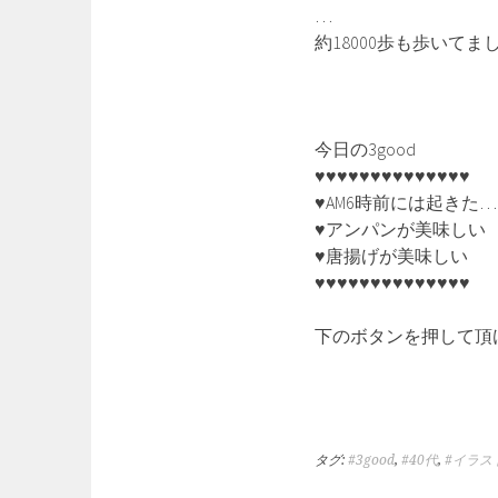
…
約18000歩も歩いてまし
今日の3good
♥♥♥♥♥♥♥♥♥♥♥♥♥♥
♥AM6時前には起きた…
♥アンパンが美味しい
♥唐揚げが美味しい
♥♥♥♥♥♥♥♥♥♥♥♥♥♥
下のボタンを押して頂
タグ:
#3good
,
#40代
,
#イラス