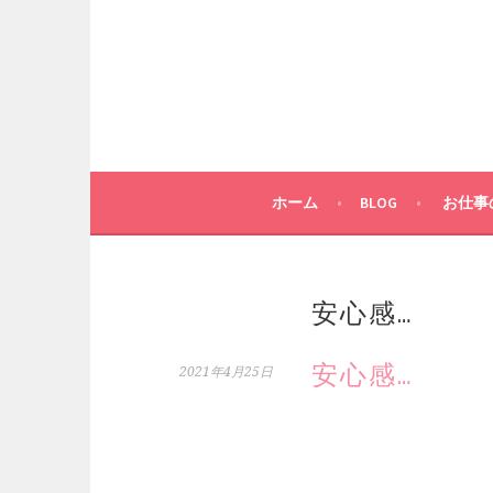
コ
ン
テ
ン
ツ
へ
ス
キ
ホーム
BLOG
お仕事
ッ
プ
安心感…
安心感…
2021年4月25日