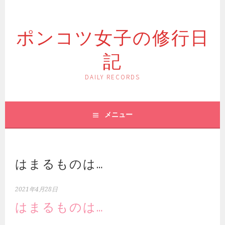
コ
ン
ポンコツ女子の修行日
テ
ン
記
ツ
へ
ス
DAILY RECORDS
キ
ッ
プ
メニュー
はまるものは…
2021年4月28日
はまるものは…