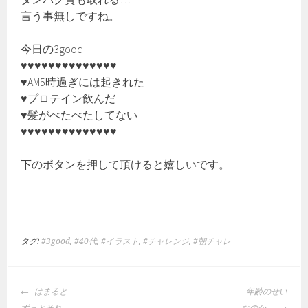
言う事無しですね。
今日の3good
♥♥♥♥♥♥♥♥♥♥♥♥♥♥
♥AM5時過ぎには起きれた
♥プロテイン飲んだ
♥髪がべたべたしてない
♥♥♥♥♥♥♥♥♥♥♥♥♥♥
下のボタンを押して頂けると嬉しいです。
タグ:
#3good
,
#40代
,
#イラスト
,
#チャレンジ
,
#朝チャレ
投
はまると
年齢のせい
稿