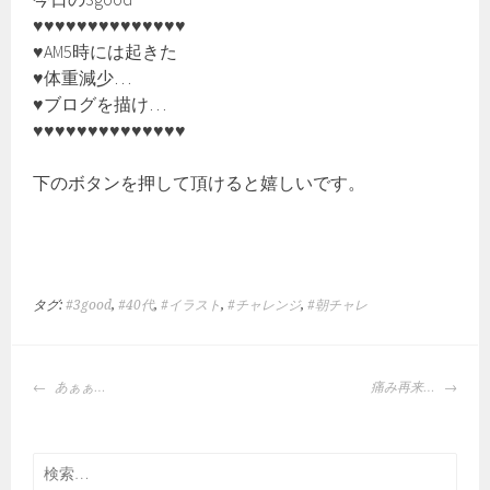
♥♥♥♥♥♥♥♥♥♥♥♥♥♥
♥AM5時には起きた
♥体重減少…
♥ブログを描け…
♥♥♥♥♥♥♥♥♥♥♥♥♥♥
下のボタンを押して頂けると嬉しいです。
タグ:
#3good
,
#40代
,
#イラスト
,
#チャレンジ
,
#朝チャレ
投
あぁぁ…
痛み再来…
稿
ナ
ビ
検
ゲ