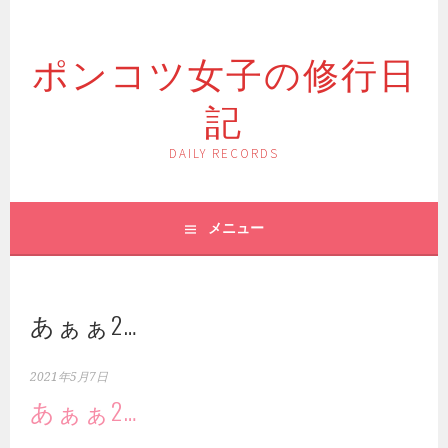
コ
ン
ポンコツ女子の修行日
テ
ン
記
ツ
へ
ス
DAILY RECORDS
キ
ッ
プ
メニュー
あぁぁ2…
2021年5月7日
あぁぁ2…