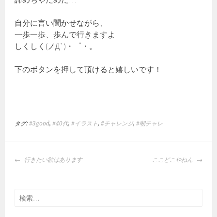
自分に言い聞かせながら、
一歩一歩、歩んで行きますよ
しくしく(ノД`)・゜・。
下のボタンを押して頂けると嬉しいです！
タグ:
#3good
,
#40代
,
#イラスト
,
#チャレンジ
,
#朝チャレ
投
行きたい欲はあります
ここどこやねん
稿
ナ
ビ
検
ゲ
索:
ー