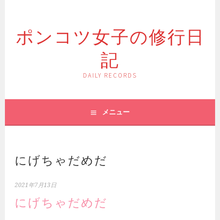
コ
ン
ポンコツ女子の修行日
テ
ン
記
ツ
へ
ス
DAILY RECORDS
キ
ッ
プ
メニュー
にげちゃだめだ
2021年7月13日
にげちゃだめだ