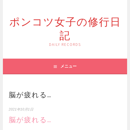
コ
ン
ポンコツ女子の修行日
テ
ン
記
ツ
へ
ス
DAILY RECORDS
キ
ッ
プ
メニュー
脳が疲れる…
2021年10月1日
脳が疲れる…