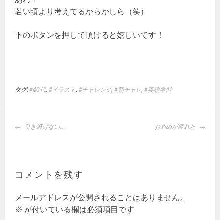
若い頃より考えてるからかしら（笑）
下のボタンを押して頂けると嬉しいです！
タグ:
#40代
,
#イラスト
,
#チャレンジ
,
#朝チャレ
,
#英語学習
投
引き継げない…
おめめが疲れた
稿
ナ
ビ
ゲ
コメントを残す
ー
シ
メールアドレスが公開されることはありません。
ョ
※
が付いている欄は必須項目です
ン