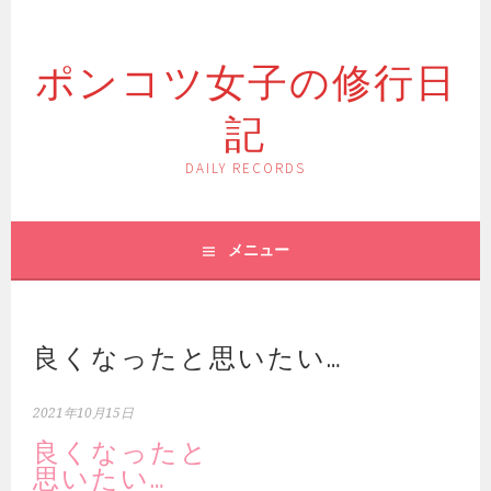
コ
ン
ポンコツ女子の修行日
テ
ン
記
ツ
へ
ス
DAILY RECORDS
キ
ッ
プ
メニュー
良くなったと思いたい…
2021年10月15日
良くなったと
思いたい…