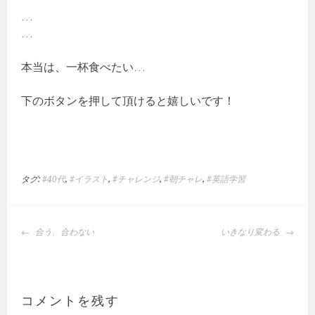
…
…
本当は、一杯食べたい…
下のボタンを押して頂けると嬉しいです！
タグ:
#40代
,
#イラスト
,
#チャレンジ
,
#朝チャレ
,
#英語学習
投
合う、合わない
いきなり変わる
稿
ナ
ビ
ゲ
コメントを残す
ー