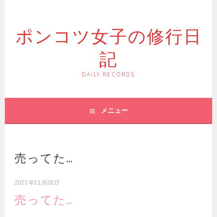
コ
ン
ポンコツ女子の修行日
テ
ン
記
ツ
へ
ス
DAILY RECORDS
キ
ッ
プ
メニュー
売ってた…
2021年11月28日
売ってた…