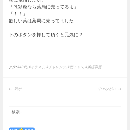
「PL顆粒なら薬局に売ってるよ」
「！！」
欲しい薬は薬局に売ってました…
下のボタンを押して頂くと元気に？
タグ:
#40代
,
#イラスト
,
#チャレンジ
,
#朝チャレ
,
#英語学習
投
喉が…
中々ひどい
稿
ナ
ビ
検
ゲ
索:
ー
シ