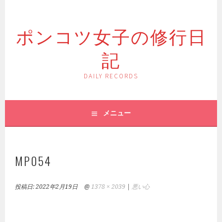
コ
ン
ポンコツ女子の修行日
テ
ン
記
ツ
へ
ス
DAILY RECORDS
キ
ッ
プ
メニュー
MP054
投稿日:
2022年2月19日
@
1378 × 2039
|
悪い心