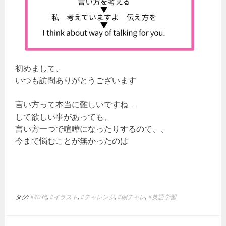
初めまして、
いつも訪問ありがとうございます
言い方って本当に難しいですね…
して欲しい事があっても、
言い方一つで喧嘩になったりするので、、
今まで悩むことが無かったのは
タグ:
#40代
,
#イラスト
,
#チャレンジ
,
#朝チャレ
,
#英語学習