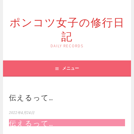
コ
ン
ポンコツ女子の修行日
テ
ン
記
ツ
へ
ス
DAILY RECORDS
キ
ッ
プ
メニュー
伝えるって…
2022年4月24日
伝えるって…