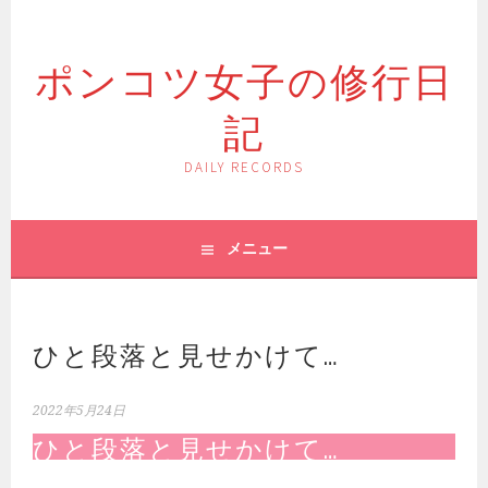
コ
ン
ポンコツ女子の修行日
テ
ン
記
ツ
へ
ス
DAILY RECORDS
キ
ッ
プ
メニュー
ひと段落と見せかけて…
2022年5月24日
ひと段落と見せかけて…