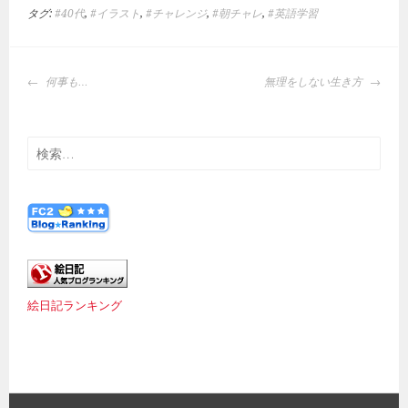
タグ:
#40代
,
#イラスト
,
#チャレンジ
,
#朝チャレ
,
#英語学習
投
何事も…
無理をしない生き方
稿
ナ
ビ
検
ゲ
索:
ー
シ
ョ
ン
絵日記ランキング