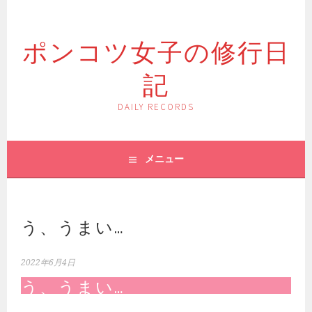
コ
ン
ポンコツ女子の修行日
テ
ン
記
ツ
へ
ス
DAILY RECORDS
キ
ッ
プ
メニュー
う、うまい…
2022年6月4日
う、うまい…