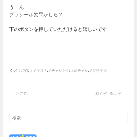
うーん
プラシーボ効果かしら？
下のボタンを押していただけると嬉しいです
タグ:
#40代
,
#イラスト
,
#チャレンジ
,
#朝チャレ
,
#英語学習
投
いてて…
動くぞ、動くぞ
稿
ナ
ビ
検
ゲ
索:
ー
シ