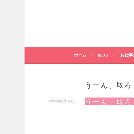
コ
ン
テ
ン
ツ
へ
ス
キ
ホーム
BLOG
お仕事
ッ
プ
うーん、取ろ
うーん、取ろ
2022年6月24日