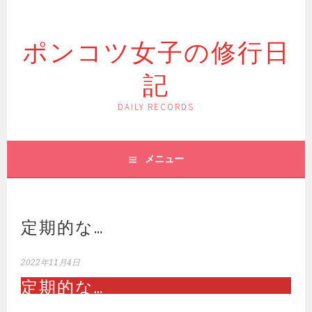
コ
ン
ポンコツ女子の修行日
テ
ン
記
ツ
へ
ス
DAILY RECORDS
キ
ッ
プ
メニュー
定期的な…
2022年11月4日
定期的な…