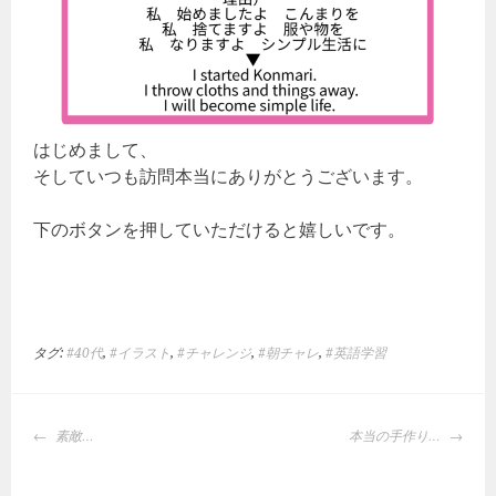
はじめまして、
そしていつも訪問本当にありがとうございます。
下のボタンを押していただけると嬉しいです。
タグ:
#40代
,
#イラスト
,
#チャレンジ
,
#朝チャレ
,
#英語学習
投
素敵…
本当の手作り…
稿
ナ