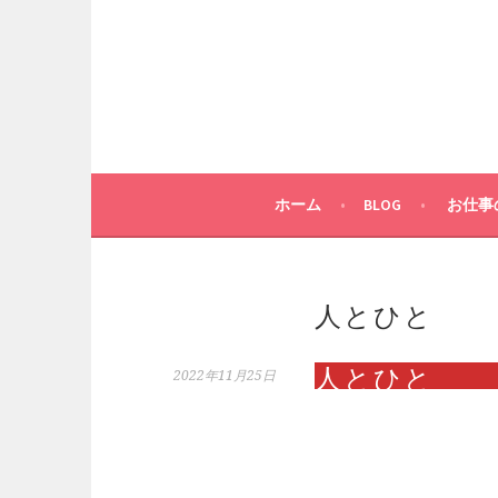
コ
ン
テ
ン
ツ
へ
ス
キ
ホーム
BLOG
お仕事
ッ
プ
人とひと
人とひと
2022年11月25日