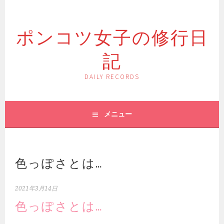
コ
ン
ポンコツ女子の修行日
テ
ン
記
ツ
へ
ス
DAILY RECORDS
キ
ッ
プ
メニュー
色っぽさとは…
2021年3月14日
色っぽさとは…