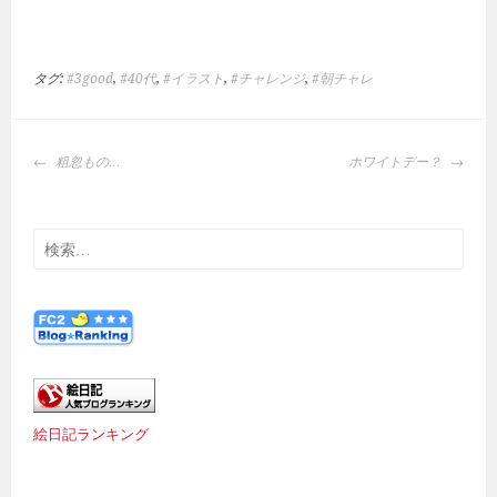
タグ:
#3good
,
#40代
,
#イラスト
,
#チャレンジ
,
#朝チャレ
投
粗忽もの…
ホワイトデー？
稿
ナ
ビ
検
ゲ
索:
ー
シ
ョ
ン
絵日記ランキング