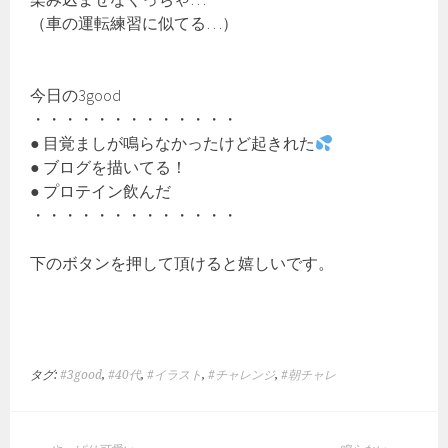
（車の運転練習に似てる…）
今日の3good
・・・・・・・・・・・・・
● 目覚ましが鳴らなかったけど起きれた
● ブログを描いてる！
● プロテイン飲んだ
・・・・・・・・・・・・・
下のボタンを押して頂けると嬉しいです。
タグ:
#3good
,
#40代
,
#イラスト
,
#チャレンジ
,
#朝チャレ
投