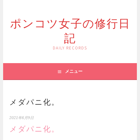
コ
ン
ポンコツ女子の修行日
テ
ン
記
ツ
へ
ス
DAILY RECORDS
キ
ッ
プ
メニュー
メダパニ化。
2021年6月9日
メダパニ化。