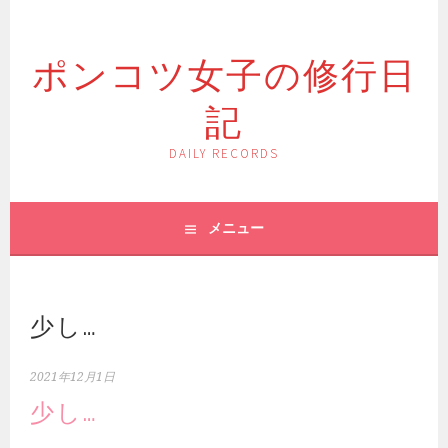
コ
ン
ポンコツ女子の修行日
テ
ン
記
ツ
へ
ス
DAILY RECORDS
キ
ッ
プ
メニュー
少し…
2021年12月1日
少し…