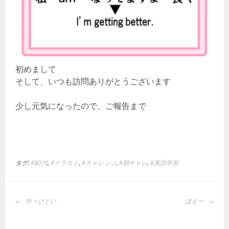
初めまして
そして、いつも訪問ありがとうございます
少し元気になったので、ご報告まで
タグ:
#40代
,
#イラスト
,
#チャレンジ
,
#朝チャレ
,
#英語学習
投
中々ひどい
ぼえー
稿
ナ