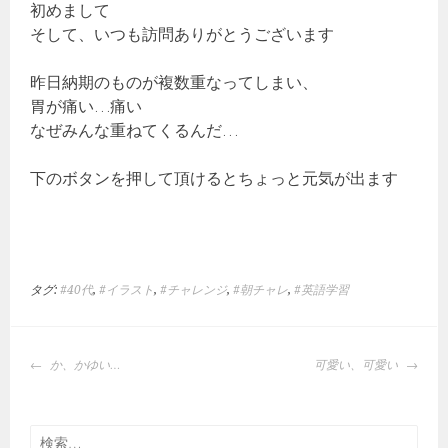
初めまして
そして、いつも訪問ありがとうございます
昨日納期のものが複数重なってしまい、
胃が痛い…痛い
なぜみんな重ねてくるんだ…
下のボタンを押して頂けるとちょっと元気が出ます
タグ:
#40代
,
#イラスト
,
#チャレンジ
,
#朝チャレ
,
#英語学習
投
か、かゆい…
可愛い、可愛い
稿
ナ
ビ
検