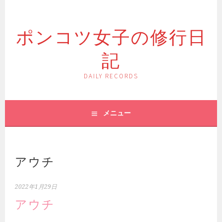
コ
ン
ポンコツ女子の修行日
テ
ン
記
ツ
へ
ス
DAILY RECORDS
キ
ッ
プ
メニュー
アウチ
2022年1月29日
アウチ