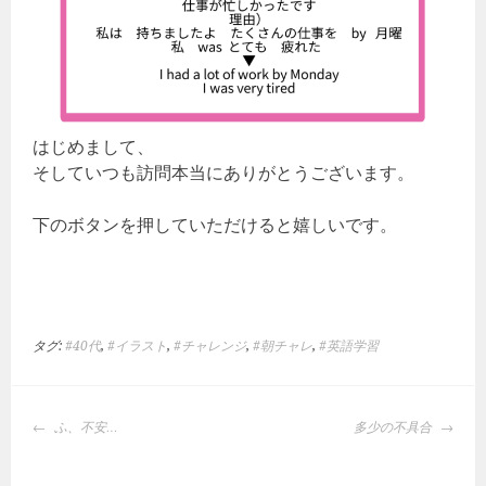
はじめまして、
そしていつも訪問本当にありがとうございます。
下のボタンを押していただけると嬉しいです。
タグ:
#40代
,
#イラスト
,
#チャレンジ
,
#朝チャレ
,
#英語学習
投
ふ、不安…
多少の不具合
稿
ナ