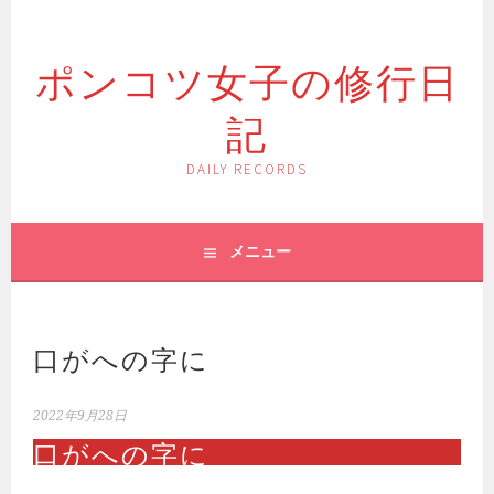
コ
ン
ポンコツ女子の修行日
テ
ン
記
ツ
へ
ス
DAILY RECORDS
キ
ッ
プ
メニュー
口がへの字に
2022年9月28日
口がへの字に