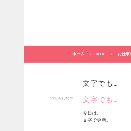
コ
ン
テ
ン
ツ
へ
ス
キ
ホーム
BLOG
お仕事
ッ
プ
文字でも…
文字でも…
2021年1月5日
今日は、
文字で更新。