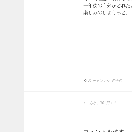
一年後の自分がどれだ
楽しみのしようっと。
タグ:
チャレンジ
,
四十代
投
あと、361日！？
稿
ナ
ビ
ゲ
コメントを残す