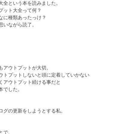
大全という本を読みました。
プット大全って何？
なに種類あったっけ？
思いながら読了。
もアウトプットが大切。
アウトプットしないと頭に定着していかない
くアウトプット続ける事だと
本でした。
ログの更新をしようとする私。
とで、